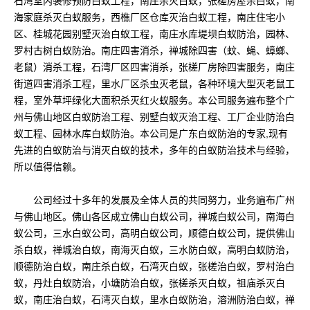
石湾室内装修预防白蚁工程，南庄杀灭白蚁，张槎房屋杀白蚁，南
海家庭杀灭白蚁服务，西樵厂区仓库灭治白蚁工程，南庄住宅小
区、桂城花园别墅灭治白蚁工程，南庄水库堤坝白蚁防治，园林、
罗村古树白蚁防治。南庄四害消杀，禅城除四害（蚊、蝇、蟑螂、
老鼠）消杀工程，石湾厂区四害消杀，张槎厂房除四害服务，南庄
街道四害消杀工程，里水厂区杀虫灭老鼠，各种环境大型灭老鼠工
程，室外草坪绿化大面积杀灭红火蚁服务。本公司服务遍布整个广
州与佛山地区白蚁防治工程、别墅白蚁灭治工程、工厂企业防治白
蚁工程、园林水库白蚁防治。本公司是广东白蚁防治的专家,现有
先进的白蚁防治与消灭白蚁的技术，多年的白蚁防治技术与经验，
所以值得信赖。
公司经过十多年的发展及全体人员的共同努力，业务遍布广州
与佛山地区。佛山各区成立佛山白蚁公司，禅城白蚁公司，南海白
蚁公司，三水白蚁公司，高明白蚁公司，顺德白蚁公司，提供佛山
杀白蚁，禅城治白蚁，南海灭白蚁，三水防白蚁，高明白蚁防治，
顺德防治白蚁，南庄杀白蚁，石湾灭白蚁，张槎治白蚁，罗村治白
蚁，丹灶白蚁防治，小塘防治白蚁，张槎杀灭白蚁，祖庙杀灭白
蚁，南庄治白蚁，石湾灭白蚁，里水白蚁防治，溶洲防治白蚁，禅