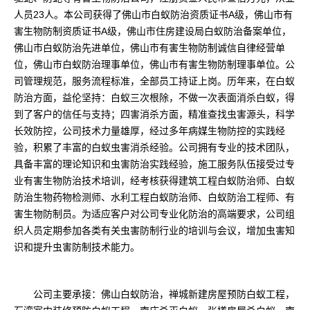
人员23人。本公司获得了佛山市白蚁防治资质证书A级，佛山市有
害生物防制资质证书A级，佛山市住房建设局白蚁防治备案单位，
佛山市白蚁防治先进单位，佛山市有害生物防制诚信自律经营单
位，佛山市白蚁防治理事单位，佛山市有害生物防制理事单位。公
司管理规范，服务流程标准，全部员工持证上岗。历年来，在白蚁
防治方面，益伦坚持：白蚁三次根除，不做一次表面消杀白蚁，得
到了客户的信任与支持；四害消杀方面，精准查找虫害源头，科学
长效防控，公司技术力量雄厚，经过多年病媒生物防控的实践经
验，积累了丰富的白蚁虫害消杀经验。公司拥有专业的技术团队，
具备丰富的理论知识和虫害防治实践经验，施工服务队伍接受过专
业有害生物防治技术培训，经考核获得建筑工程白蚁防治师、白蚁
防治生物药物检测师、水利工程白蚁防治师、白蚁防治工程师、有
害生物防制员。为适应客户对公司专业化防治的高端要求，公司组
织人员定期参加各类有关虫害防制行业的培训与会议，增加虫害知
识和提升虫害防制技术能力。
公司主要承接：佛山白蚁防治，禅城新建房屋预防白蚁工程，