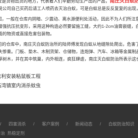
南庄灭白蚁
是货物出货的地方，代表着人们辛勤劳动生产出的产品，
说公司自己买药后请工人喷药去灭治白蚁，可是白蚁总是反反复复的出现
，一般在仓库内阴暗、少震动、离水源便利处活动，因此不为人们所注
增强抗压抗变形，采用这种构造必然要留施工缝，大约1-2cm油膏嵌缝
面的物资或
直接危害
包装物。
的仓库中，南庄灭白蚁防治所的陆师傅发现白蚁从地缝隙处爬出，危害
失惨重。门板、垫木、木制货架、仓储物，连炮弹、汽车、冰箱等
金属制
草树木，并在其中筑巢，内外相连，疯狂肆虐，南庄灭白蚁防治所表示这
吉利安装粘鼠板工程
石湾镇室内消杀蚊虫
/
四害消杀
/
客户案例
/
新闻动态
/
白蚁防治知识
防治
热稳定剂