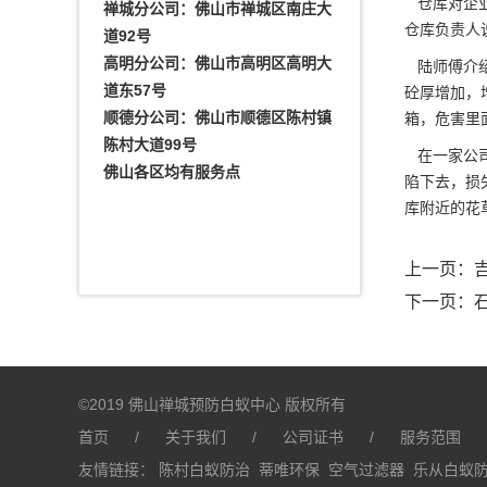
仓库对企业
禅城分公司：佛山市禅城区南庄大
仓库负责人
道92号
高明分公司：佛山市高明区高明大
陆师傅介绍
道东57号
砼厚增加，
顺德分公司：佛山市顺德区陈村镇
箱，危害里
陈村大道99号
在一家公司
佛山各区均有服务点
陷下去，损
库附近的花
上一页：
下一页：
©2019 佛山禅城预防白蚁中心 版权所有
首页
/
关于我们
/
公司证书
/
服务范围
友情链接：
陈村白蚁防治
蒂唯环保
空气过滤器
乐从白蚁