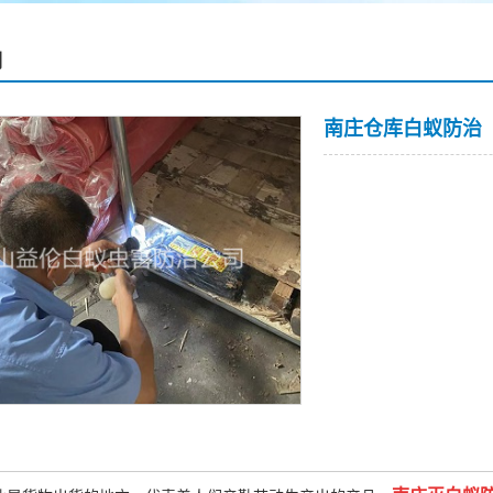
例
南庄仓库白蚁防治