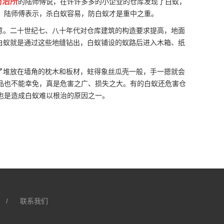
防治所
的陆师傅说，在许许多多的小企业的仓库发现了白蚁，
，陆师傅表示，杀白蚁容易，防白蚁才是重中之重。
意。二十世纪七、八十年代对
仓库建筑
的构造要求提高，地面
，白蚁就是通过这些地缝钻出，白蚁铺设的蚁路后进入木箱、纸
了堆放在墙角的枕木和板材，蛀得象丝瓜壳一般，手一摁就会
品
也不能幸免，真是危害之广、损失之大。有的白蚁还危害仓
也是造成白蚁难以根治的原因之一。
/
联系我们