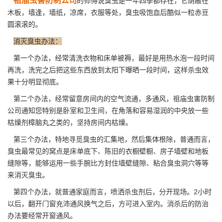
祖庙虫害防制公司
的师傅说臭虫是一年四季都存在，它荫蔽在
木板，墙逢，墙纸，凉席，衣服等处，臭虫吸饱血后酷似一粒赤豆
圆滚滚的。
消灭臭虫办法：
第一个办法，经常清洗衣物和床单被褥，最好是用热水泡一段时间
再洗，洗完之后把这些东西放到太阳下曝晒一段时间，这样杀虫效
果十分明显彻底。
第二个办法，经常留意房间内的空气流通，多通风，祖庙虫害防制
公司通知您特别是卧室和卫生间，在角落和容易湿润的中央放一些
枯燥剂樟脑丸之类的，坚持房间内枯燥。
第三个办法，特地寻觅臭虫的汇集地，然后集体根除，普通而言，
臭虫最常见的窝点是床单底下、陈旧的衣橱壁橱、房子墙壁和地板
缝隙等，能够运用一些手腕比方封住墙壁缝隙、粘合臭虫洞穴等等
来
消灭臭虫
。
第四个办法，就普通家庭而言，喷洒
杀虫剂
后，分开现场。2小时
以后，翻开门窗充沛通风换气之后，方可进入室内。消杀后的防治
办法要经常开窗通风。