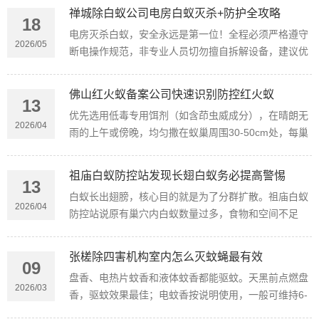
收藏起来少走弯路～
禅城除白蚁公司电房白蚁灭杀+防护全攻略
18
电房灭杀白蚁，安全永远是第一位！全程必须严格遵守
2026/05
断电操作规范，非专业人员切勿擅自拆解设备，建议优
先联系有资质的白蚁防治团队，以下方法供参考或配合
专业人员使用。
佛山红火蚁备案公司快速识别防控红火蚁
13
优先选用低毒专用饵剂（如含茚虫威成分），在晴朗无
2026/04
雨的上午或傍晚，均匀撒在蚁巢周围30-50cm处，每巢
用量约20g，让工蚁搬回巢穴毒杀蚁后，7-10天检查并
补施一次。
祖庙白蚁防控站发现长翅白蚁务必提高警惕
13
白蚁长出翅膀，核心目的就是为了分群扩散。祖庙白蚁
2026/04
防控站说原有巢穴内白蚁数量过多，食物和空间不足
时，繁殖蚁就会借助翅膀飞出老巢，开启“分家之旅”。
张槎除四害机构室内怎么灭蚊蝇最有效
09
盘香、电热片蚊香和液体蚊香都能驱蚊。天黑前点燃盘
2026/03
香，驱蚊效果最佳；电蚊香按说明使用，一般可维持6-
8小时。使用时保持空气流通，注意防火安全。