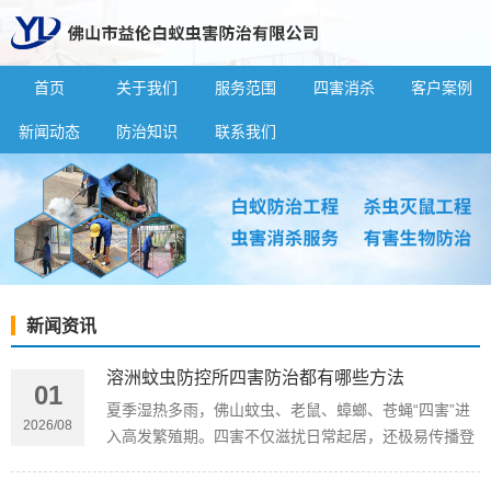
首页
关于我们
服务范围
四害消杀
客户案例
新闻动态
防治知识
联系我们
新闻资讯
溶洲蚊虫防控所四害防治都有哪些方法
01
夏季湿热多雨，佛山蚊虫、老鼠、蟑螂、苍蝇“四害”进
2026/08
入高发繁殖期。四害不仅滋扰日常起居，还极易传播登
革热、鼠疫、肠道疾病等，危害居家、办公及商铺健康
环境。