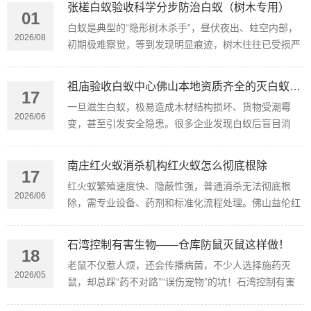
张槎白蚁验收科学分步防治白蚁（树木专用）
01
白蚁是典型的“隐形树木杀手”，昼伏夜出、蛀空内部，
2026/08
初期极难察觉，等到发现明显痕迹，树木往往已受损严
重。今天益伦白蚁预防中心就带大家分步认清白蚁危
害、科学做好防治。
祖庙验收白蚁中心佛山本地资质齐全的灭白蚁公司有哪些推荐
17
一旦滋生白蚁，极易造成木材结构损坏、货物受潮霉
2026/06
变，甚至引发安全隐患。很多企业发现白蚁后盲目消
杀，不仅效果不佳，还会导致白蚁扩散。
南庄红火蚁消杀机构红火蚁怎么彻底根除
17
红火蚁繁殖速度快、隐蔽性强，普通消杀无法彻底根
2026/06
除，需专业设备、药剂和标准化流程处理。佛山益伦红
火蚁灭除深耕本地蚁害防控多年，熟悉佛山五区红火蚁
分布特点与生长习性。
石湾控制有害生物——仓库防鼠灭鼠这样做！
18
老鼠不仅惹人烦，还会传播病菌，不少人选择施药灭
2026/05
鼠，却总踩“药不对路”“误伤宠物”的坑！石湾控制有害
生物公司这份施药灭鼠全指南，从选药到收尾都讲透，