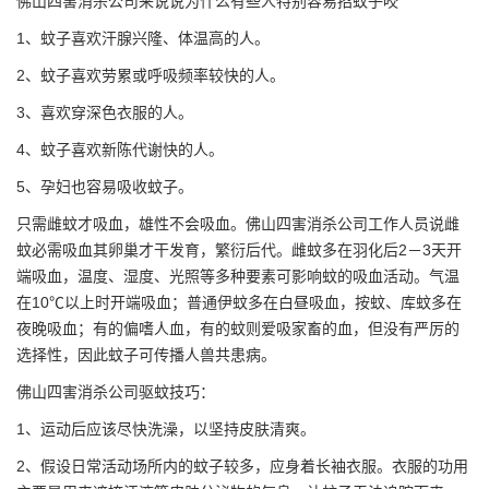
佛山四害消杀公司
来说说为什么有些人特别容易招蚊子咬
1、蚊子喜欢汗腺兴隆、体温高的人。
2、蚊子喜欢劳累或呼吸频率较快的人。
3、喜欢穿深色衣服的人。
4、蚊子喜欢新陈代谢快的人。
5、孕妇也容易吸收蚊子。
只需雌蚊才吸血，雄性不会吸血。佛山四害消杀公司工作人员说雌
蚊必需吸血其卵巢才干发育，繁衍后代。
雌蚊
多在羽化后2－3天开
端吸血，温度、湿度、光照等多种要素可影响蚊的吸血活动。气温
在10℃以上时开端吸血；普通伊蚊多在白昼吸血，按蚊、库蚊多在
夜晚吸血；有的偏嗜人血，有的蚊则爱吸家畜的血，但没有严厉的
选择性，因此蚊子可传播人兽共患病。
佛山四害消杀公司
驱蚊
技巧：
1、运动后应该尽快洗澡，以坚持皮肤清爽。
2、假设日常活动场所内的蚊子较多，应身着长袖衣服。衣服的功用